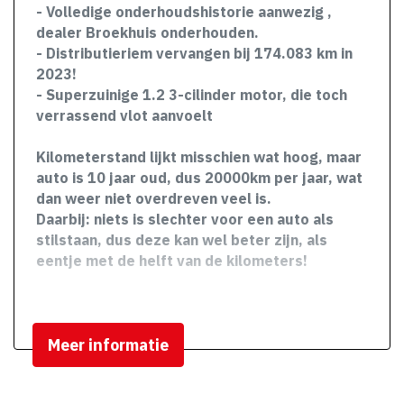
Centrale vergrendeling met
- Volledige onderhoudshistorie aanwezig ,
afstandsbediening
dealer Broekhuis onderhouden.
- Distributieriem vervangen bij 174.083 km in
Led dagrijverlichting
2023!
Metaalkleur
- Superzuinige 1.2 3-cilinder motor, die toch
verrassend vlot aanvoelt
Mistlampen voor
Kilometerstand lijkt misschien wat hoog, maar
auto is 10 jaar oud, dus 20000km per jaar, wat
dan weer niet overdreven veel is.
Daarbij: niets is slechter voor een auto als
stilstaan, dus deze kan wel beter zijn, als
eentje met de helft van de kilometers!
Meer informatie