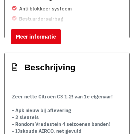
Anti blokkeer systeem
Bestuurdersairbag
Brake assist system
Meer informatie
Elektronisch stabiliteits programma
Elektronische remkrachtverdeling
Hoofd airbag(s) achter
Beschrijving
Hoofd airbag(s) voor
Passagiersairbag
Zij airbag(s) voor
Zeer nette Citroën C3 1.2! van 1e eigenaar!
Exterieur
- Apk nieuw bij aflevering
Achterruitwisser
- 2 sleutels
- Rondom Vredestein 4 seizoenen banden!
Buitenspiegels elektrisch verstelbaar
- IJskoude AIRCO, net gevuld