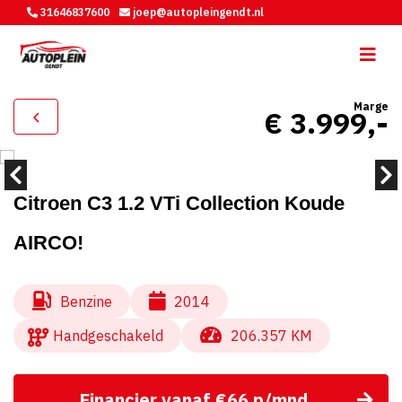
31646837600
joep@autopleingendt.nl
Marge
€ 3.999,-
Citroen C3 1.2 VTi Collection Koude
AIRCO!
Benzine
2014
Handgeschakeld
206.357 KM
Financier vanaf €66 p/mnd