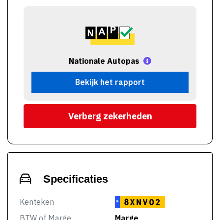
Nationale Autopas
Bekijk het rapport
Verberg zekerheden
Specificaties
Kenteken
8XNV02
NL
BTW of Marge
Marge