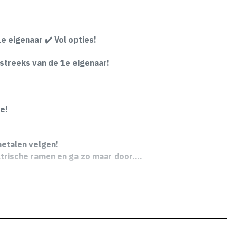
e eigenaar ✔️ Vol opties!
streeks van de 1e eigenaar!
ne!
metalen velgen!
lektrische ramen en ga zo maar door….