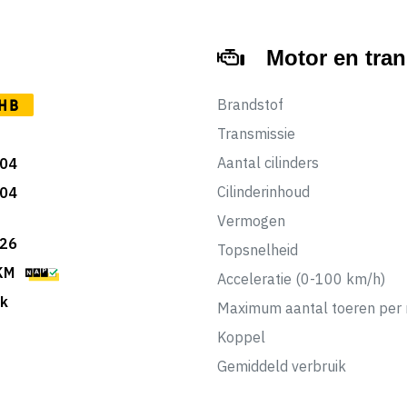
Motor en tra
Brandstof
HB
Transmissie
Aantal cilinders
04
Cilinderinhoud
04
Vermogen
26
Topsnelheid
KM
Acceleratie (0-100 km/h)
k
Maximum aantal toeren per 
Koppel
Gemiddeld verbruik