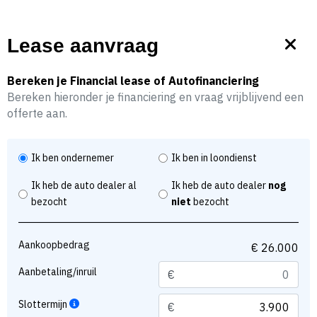
31646837600
joep@autopleingendt.nl
Lease aanvraag
Bereken je Financial lease of Autofinanciering
Marge
€ 26.000,-
Bereken hieronder je financiering en vraag vrijblijvend een
offerte aan.
Audi e-tron 55 Quattro 95 kWh SOH 90%
Ik ben ondernemer
Ik ben in loondienst
Ik heb de auto dealer al
Ik heb de auto dealer
nog
accugarantie t/m 2029
bezocht
niet
bezocht
Elektrisch
2021
Automaat
Aankoopbedrag
100.551 KM
Aanbetaling/inruil
€
Slottermijn
€
Financier vanaf €420 p/mnd