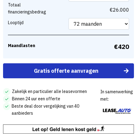
Totaal
Mede mogelijk gemaakt door:
financieringsbedrag
Lease.Auto
Verzekeringen vergelijken
Looptijd
Direct contact opnemen? Bel +31622450638!
Maandlasten
Stuur een WhatsApp bericht!
Proefrit aanvragen
Gratis offerte aanvragen
Inruilvoorstel aanvragen
Zakelijk en particulier alle leasevormen
In samenwerking
Offerte aanvragen
Binnen 24 uur een offerte
met:
Beste deal door vergelijking van 40
aanbieders
Zekerheden