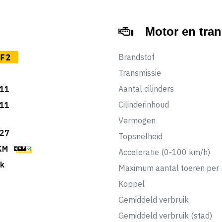
Motor en tra
Brandstof
F2
Transmissie
Aantal cilinders
11
Cilinderinhoud
11
Vermogen
27
Topsnelheid
KM
Acceleratie (0-100 km/h)
k
Maximum aantal toeren per 
Koppel
Gemiddeld verbruik
Gemiddeld verbruik (stad)