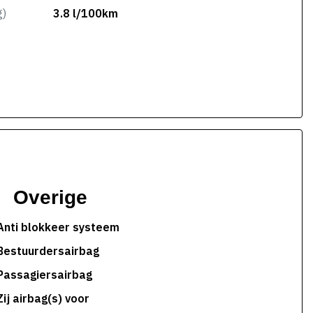
g)
3.8 l/100km
Overige
Anti blokkeer systeem
Bestuurdersairbag
Passagiersairbag
Zij airbag(s) voor