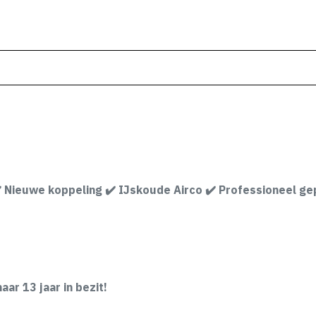
️ Nieuwe koppeling ✔️ IJskoude Airco ✔️ Professioneel gep
ar 13 jaar in bezit!